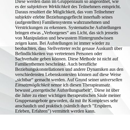
Diese werden dann im Gruppenraum so angeordnet, wie
es der
subjektiven
Wirklichkeit
des Teilnehmers entspricht.
Daraus resultiert die Möglichkeit, das vom Teilnehmer
subjektiv erlebte Beziehungsgeflecht innerhalb seines
(aufgestellten) Familiensystems wahrzunehmen und
Verstrickungen zu erkennen. Systematische Aufstellungen
bringen etwas „Verborgenes“ ans Licht, das sich jenseits
von Manipulation und bewusstem Hintergrundwissen
zeigen kann. Bei Aufstellungen ist immer wieder zu
beobachten, dass Stellvertreter recht genaue Auskunft über
Befindlichkeiten von vertretenen Personen oder
Sachverhalte geben können. Diese Methode ist nicht auf
Familienthemen beschränkt. Auch berufliche
Beziehungskonstellationen und andere Dynamiken aus den
verschiedensten Lebenskontexten können auf diese Weise
„sichtbar“ gemacht werden. Auf Grund seiner
universellen
Einsatzmöglichkeit
nenne ich diesen Therapieansatz
bewusst „energetische Aufstellungsarbeit“. Diese ist über
die Jahre zu einer wichtigen therapeutischen Säule meiner
Gruppenangebote geworden, da mit ihr Komplexes sehr
anschaulich und praktisch (nämlich durch "Erspüren,
Erleben, Erfahren") vermittelt werden kann.
Cookie-Einstellungen
Diese Webseite verwendet Cookies, um Besuchern ein optimales
Nutzererlebnis zu bieten. Bestimmte Inhalte von Drittanbietern werden